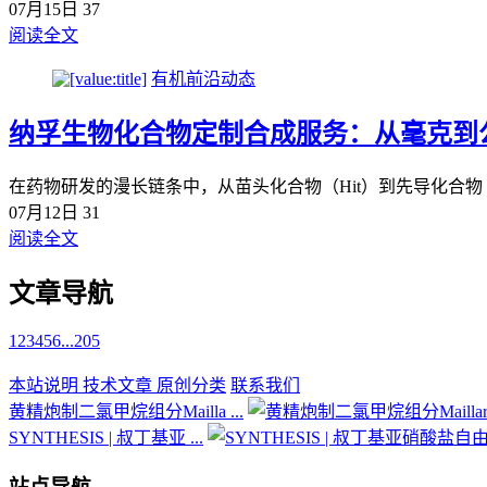
07月15日
37
阅读全文
有机前沿动态
纳孚生物化合物定制合成服务：从毫克到
在药物研发的漫长链条中，从苗头化合物（Hit）到先导化合物（L
07月12日
31
阅读全文
文章导航
1
2
3
4
5
6
...
205
本站说明
技术文章
原创分类
联系我们
黄精炮制二氯甲烷组分Mailla ...
SYNTHESIS | 叔丁基亚 ...
站点导航