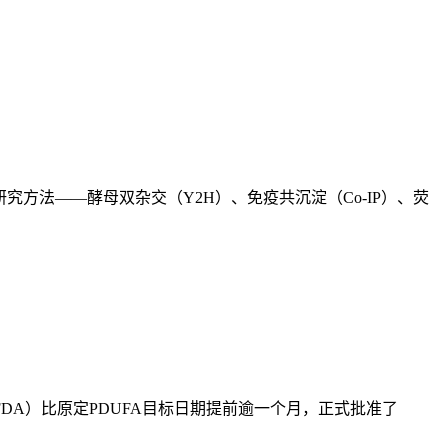
用研究方法——酵母双杂交（Y2H）、免疫共沉淀（Co-IP）、荧
FDA）比原定PDUFA目标日期提前逾一个月，正式批准了