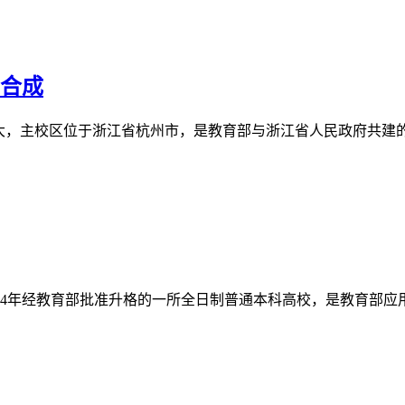
计合成
logy），简称浙工大，主校区位于浙江省杭州市，是教育部与浙江省人民政府共
马店市，是2004年经教育部批准升格的一所全日制普通本科高校，是