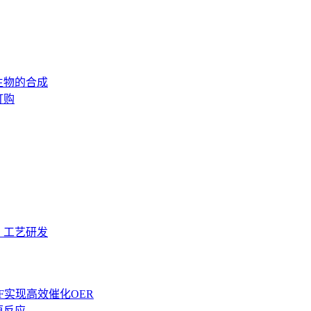
生物的合成
订购
，工艺研发
F实现高效催化OER
还原反应