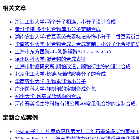
相关文章
浙江工业大学-两个分子相连，小分子设计合成
黄淮学院-多个化合物库小分子定制合成
湖南农业大学-香豆素荧光素标记修饰小分子，香豆素衍
华南农业大学-化合物合成，合成定制，小分子化合物的
上海市东方医院--L-乳酰辅酶A/ L-Lactyl-CoA ...
温州医科大学-聚合物的合成表征
上海巿肿瘤研究所-顺铂改造，顺铂衍生物的设计合成
北京化工大学-长链丙烯酰胺类分子的合成
华南农业大学-生物素修饰小分子
广州医科大学-抑制剂的定制合成外包
郑州大学-氨基成盐结构的合成
河南赛美视生物科技有限公司-非常见化合物的定制合成
定制合成案例
1
Nature子刊：约束效应功劳大！二维石墨烯多层约束MO
2
Chem. Eur. J. ：三维石墨烯助力MOF有效进行光催化