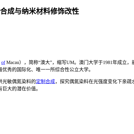
的合成与纳米材料修饰改性
y
of
Macau），简称“澳大”，缩写UM。澳门大学于1981年成
最优秀的国际化、唯一一所综合性公立大学。
供光敏偶氮染料的
定制合成
，探究偶氮染料在光强度变化下亲疏
有巨大的潜在价值。