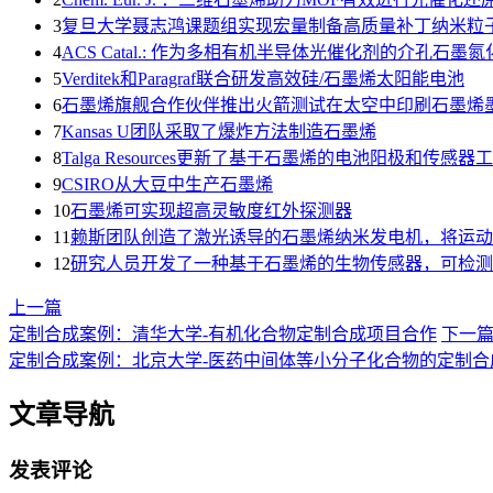
3
复旦大学聂志鸿课题组实现宏量制备高质量补丁纳米粒
4
ACS Catal.: 作为多相有机半导体光催化剂的介孔石墨氮化碳和
5
Verditek和Paragraf联合研发高效硅/石墨烯太阳能电池
6
石墨烯旗舰合作伙伴推出火箭测试在太空中印刷石墨烯
7
Kansas U团队采取了爆炸方法制造石墨烯
8
Talga Resources更新了基于石墨烯的电池阳极和传感器
9
CSIRO从大豆中生产石墨烯
10
石墨烯可实现超高灵敏度红外探测器
11
赖斯团队创造了激光诱导的石墨烯纳米发电机，将运动
12
研究人员开发了一种基于石墨烯的生物传感器，可检测
上一篇
定制合成案例：清华大学-有机化合物定制合成项目合作
下一
定制合成案例：北京大学-医药中间体等小分子化合物的定制合
文章导航
发表评论