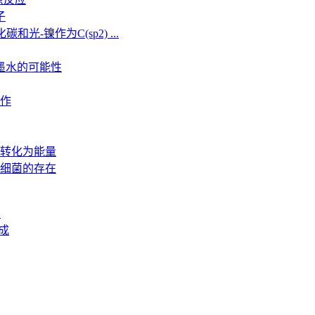
子
光-镍作为C(sp2) ...
墨水的可能性
工作
转化为能量
细菌的存在
篇
成