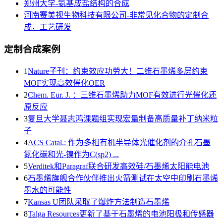
郑州大学-氨基成盐结构的合成
河南赛美视生物科技有限公司-非常见化合物的定制合
成，工艺研发
定制合成案例
1
Nature子刊：约束效应功劳大！二维石墨烯多层约束
MOF实现高效催化OER
2
Chem. Eur. J. ：三维石墨烯助力MOF有效进行光催化还
原反应
3
复旦大学聂志鸿课题组实现宏量制备高质量补丁纳米粒
子
4
ACS Catal.: 作为多相有机半导体光催化剂的介孔石墨
氮化碳和光-镍作为C(sp2) ...
5
Verditek和Paragraf联合研发高效硅/石墨烯太阳能电池
6
石墨烯旗舰合作伙伴推出火箭测试在太空中印刷石墨烯
墨水的可能性
7
Kansas U团队采取了爆炸方法制造石墨烯
8
Talga Resources更新了基于石墨烯的电池阳极和传感器