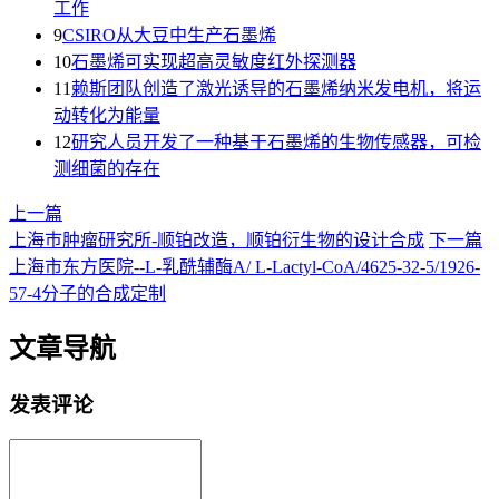
工作
9
CSIRO从大豆中生产石墨烯
10
石墨烯可实现超高灵敏度红外探测器
11
赖斯团队创造了激光诱导的石墨烯纳米发电机，将运
动转化为能量
12
研究人员开发了一种基于石墨烯的生物传感器，可检
测细菌的存在
上一篇
上海巿肿瘤研究所-顺铂改造，顺铂衍生物的设计合成
下一篇
上海市东方医院--L-乳酰辅酶A/ L-Lactyl-CoA/4625-32-5/1926-
57-4分子的合成定制
文章导航
发表评论