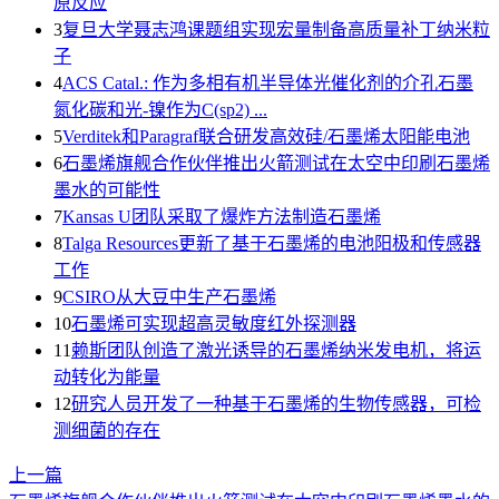
原反应
3
复旦大学聂志鸿课题组实现宏量制备高质量补丁纳米粒
子
4
ACS Catal.: 作为多相有机半导体光催化剂的介孔石墨
氮化碳和光-镍作为C(sp2) ...
5
Verditek和Paragraf联合研发高效硅/石墨烯太阳能电池
6
石墨烯旗舰合作伙伴推出火箭测试在太空中印刷石墨烯
墨水的可能性
7
Kansas U团队采取了爆炸方法制造石墨烯
8
Talga Resources更新了基于石墨烯的电池阳极和传感器
工作
9
CSIRO从大豆中生产石墨烯
10
石墨烯可实现超高灵敏度红外探测器
11
赖斯团队创造了激光诱导的石墨烯纳米发电机，将运
动转化为能量
12
研究人员开发了一种基于石墨烯的生物传感器，可检
测细菌的存在
上一篇