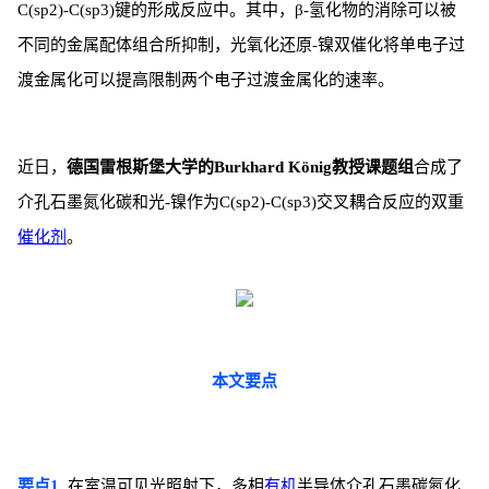
C(sp2)-C(sp3)键的形成反应中。其中，β-氢化物的消除可以被
不同的金属配体组合所抑制，光氧化还原-镍双催化将单电子过
渡金属化可以提高限制两个电子过渡金属化的速率。
近日，
德国雷根斯堡大学的Burkhard König教授课题组
合成了
介孔石墨氮化碳和光-镍作为C(sp2)-C(sp3)交叉耦合反应的双重
催化剂
。
本文要点
要点1.
在室温可见光照射下，多相
有机
半导体介孔石墨碳氮化