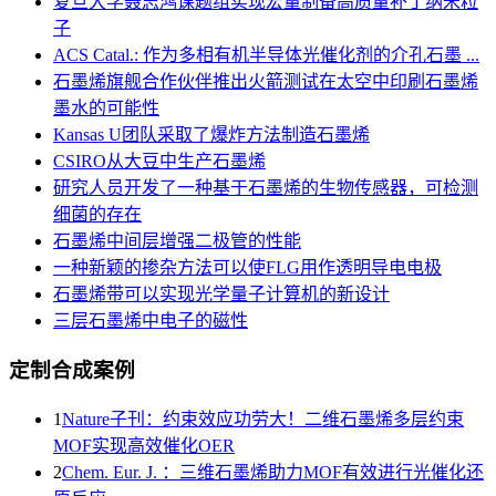
复旦大学聂志鸿课题组实现宏量制备高质量补丁纳米粒
子
ACS Catal.: 作为多相有机半导体光催化剂的介孔石墨 ...
石墨烯旗舰合作伙伴推出火箭测试在太空中印刷石墨烯
墨水的可能性
Kansas U团队采取了爆炸方法制造石墨烯
CSIRO从大豆中生产石墨烯
研究人员开发了一种基于石墨烯的生物传感器，可检测
细菌的存在
石墨烯中间层增强二极管的性能
一种新颖的掺杂方法可以使FLG用作透明导电电极
石墨烯带可以实现光学量子计算机的新设计
三层石墨烯中电子的磁性
定制合成案例
1
Nature子刊：约束效应功劳大！二维石墨烯多层约束
MOF实现高效催化OER
2
Chem. Eur. J. ：三维石墨烯助力MOF有效进行光催化还