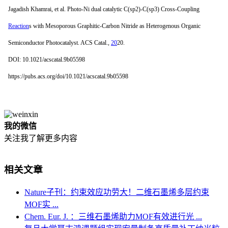
Jagadish Khamrai, et al. Photo-Ni dual catalytic C(sp2)-C(sp3) Cross-Coupling
Reaction
s with Mesoporous Graphitic-Carbon Nitride as Heterogenous Organic
Semiconductor Photocatalyst. ACS Catal.,
20
20.
DOI: 10.1021/acscatal.9b05598
https://pubs.acs.org/doi/10.1021/acscatal.9b05598
我的微信
关注我了解更多内容
相关文章
Nature子刊：约束效应功劳大！二维石墨烯多层约束
MOF实 ...
Chem. Eur. J. ：三维石墨烯助力MOF有效进行光 ...