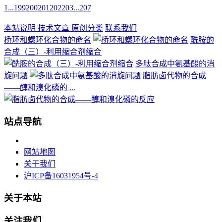
1
...
199
200
201
202
203
...
207
本站说明
技术文章
原创分类
联系我们
桥环和螺环化合物的命名
酰胺的
合成（三）-利用缩合剂缩合
多肽合成中氨基酸的消
旋问题
脂肪卤代物的合成
——醇和溴化磷的 ...
站点导航
网站地图
关于我们
沪ICP备16031954号-4
关于本站
关注我们