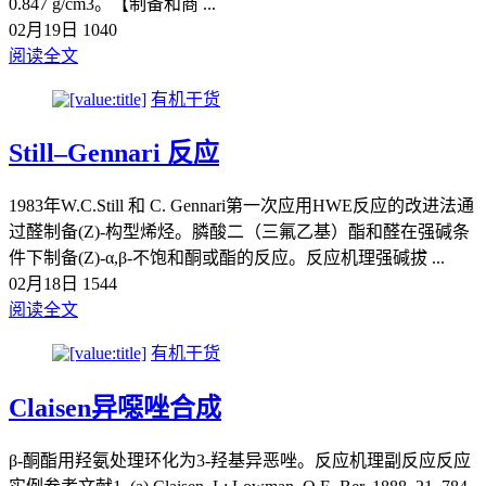
0.847 g/cm3。【制备和商 ...
02月19日
1040
阅读全文
有机干货
Still–Gennari 反应
1983年W.C.Still 和 C. Gennari第一次应用HWE反应的改进法通
过醛制备(Z)-构型烯烃。膦酸二（三氟乙基）酯和醛在强碱条
件下制备(Z)-α,β-不饱和酮或酯的反应。反应机理强碱拔 ...
02月18日
1544
阅读全文
有机干货
Claisen异噁唑合成
β-酮酯用羟氨处理环化为3-羟基异恶唑。反应机理副反应反应