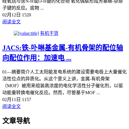
硅氧烷与含N-H或O-H键的化合物 氧化偶联形成芳基碳-杂原
子键的反应。底物 ...
02月12日
1520
阅读全文
有机干货
JACS:铁-卟啉基金属-有机骨架的配位轴
向配位作用：加速电 ...
01—摘要简介人工太阳能发电系统的建设需要电极上大量催化
活性位点的异质化。从这个意义上讲，金属-有机骨架
（MOF）被用来组装高浓度的电化学活性分子催化剂，以驱
动能量转换电催化反应。然而，尽管基于MOF ...
02月11日
1157
阅读全文
文章导航