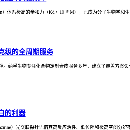
vidin）体系极高的亲和力（Kd ≈ 10⁻¹⁵ M），已成为分子生物
克级的全周期服务
支撑。纳孚生物专注化合物定制合成服务多年，建立了覆盖方案设
白的利器
azirine）光交联探针凭借其高反应活性、低位阻和极高空间分