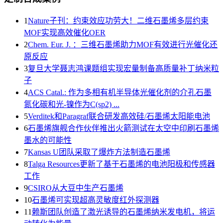
1
Nature子刊：约束效应功劳大！二维石墨烯多层约束
MOF实现高效催化OER
2
Chem. Eur. J. ：三维石墨烯助力MOF有效进行光催化还
原反应
3
复旦大学聂志鸿课题组实现宏量制备高质量补丁纳米粒
子
4
ACS Catal.: 作为多相有机半导体光催化剂的介孔石墨
氮化碳和光-镍作为C(sp2) ...
5
Verditek和Paragraf联合研发高效硅/石墨烯太阳能电池
6
石墨烯旗舰合作伙伴推出火箭测试在太空中印刷石墨烯
墨水的可能性
7
Kansas U团队采取了爆炸方法制造石墨烯
8
Talga Resources更新了基于石墨烯的电池阳极和传感器
工作
9
CSIRO从大豆中生产石墨烯
10
石墨烯可实现超高灵敏度红外探测器
11
赖斯团队创造了激光诱导的石墨烯纳米发电机，将运