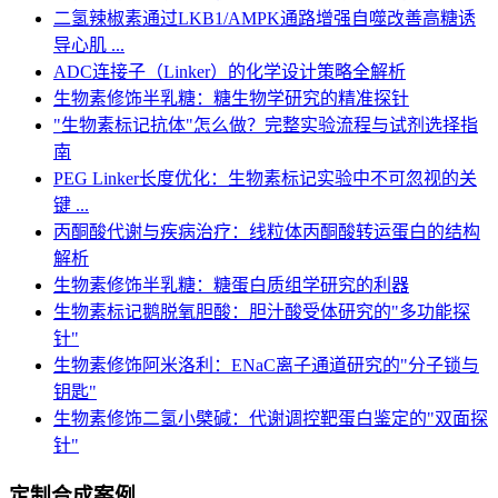
二氢辣椒素通过LKB1/AMPK通路增强自噬改善高糖诱
导心肌 ...
ADC连接子（Linker）的化学设计策略全解析
生物素修饰半乳糖：糖生物学研究的精准探针
"生物素标记抗体"怎么做？完整实验流程与试剂选择指
南
PEG Linker长度优化：生物素标记实验中不可忽视的关
键 ...
丙酮酸代谢与疾病治疗：线粒体丙酮酸转运蛋白的结构
解析
生物素修饰半乳糖：糖蛋白质组学研究的利器
生物素标记鹅脱氧胆酸：胆汁酸受体研究的"多功能探
针"
生物素修饰阿米洛利：ENaC离子通道研究的"分子锁与
钥匙"
生物素修饰二氢小檗碱：代谢调控靶蛋白鉴定的"双面探
针"
定制合成案例