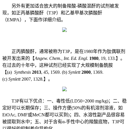
另外有更加适合放大的制备羧酸-磷酸混酐的试剂被发
现，如正丙基膦酸酐（T3P）和乙基甲基次膦酸酐
（EMPA），下面作详细介绍。
正丙膦酸酐，通常被称为T3P，是在1980年作为肽偶联剂
被开发出来的【
Angew. Chem., Int. Ed. Engl.
1980
, 19, 133.】。
在过去的十年中，这种试剂已经实现了大规模制备酰胺
【(a)
Synthesis
2013
, 45, 1569. (b)
Synlett
2000
, 1369.
(c)
Synlett
2007, 1328.】。
T3P有以下优点：一、毒性低(LD50>2000 mg/kg)；二、稳
定好可以长期保存；三、操作方便(50%的有机溶剂溶液，如
EtOAc, DMF或MeCN都可以买到)；四、水溶性副产品很容易
被提取到水中；五、对于含有α-手性中心的羧酸底物，T3P可
以很好的抑制差向异构化。