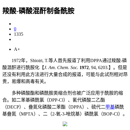
羧酸-磷酸混酐制备酰胺
0
1335
A+
1972年，Shioiri, T.等人首先报道了利用DPPA通过羧酸-磷
酸混酐进行酰胺化【
J. Am. Chem. Soc.
1972
, 94, 6203.】。但是
还没有利用此方法进行大量合成的报道，可能与此试剂相对昂
贵，易爆和高毒有关。
多种磷酸酯和磷酰胺类缩合剂也被广泛应用于酰胺的缩
合。如二苯基磷酰氯（DPP-Cl）、氰代磷酸二乙酯
（DECP）、叠氮化磷酸二苯酯（DPPA）、硫代二
甲基
磷酰
基叠氮（MPTA）、二（2-氧-3-唑烷基）磷酰氯（BOP-Cl）。