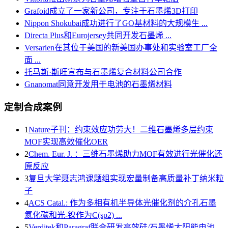
Grafoid成立了一家新公司，专注于石墨烯3D打印
Nippon Shokubai成功进行了GO基材料的大规模生 ...
Directa Plus和Eurojersey共同开发石墨烯 ...
Versarien在其位于美国的新美国办事处和实验室工厂全
面 ...
托马斯·斯旺宣布与石墨烯复合材料公司合作
Gnanomat同意开发用于电池的石墨烯材料
定制合成案例
1
Nature子刊：约束效应功劳大！二维石墨烯多层约束
MOF实现高效催化OER
2
Chem. Eur. J. ：三维石墨烯助力MOF有效进行光催化还
原反应
3
复旦大学聂志鸿课题组实现宏量制备高质量补丁纳米粒
子
4
ACS Catal.: 作为多相有机半导体光催化剂的介孔石墨
氮化碳和光-镍作为C(sp2) ...
5
Verditek和Paragraf联合研发高效硅/石墨烯太阳能电池