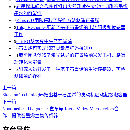
6
石墨烯旗舰合作伙伴推出火箭测试在太空中印刷石墨烯
墨水的可能性
7
Kansas U团队采取了爆炸方法制造石墨烯
8
Talga Resources更新了基于石墨烯的电池阳极和传感器
工作
9
CSIRO从大豆中生产石墨烯
10
石墨烯可实现超高灵敏度红外探测器
11
赖斯团队创造了激光诱导的石墨烯纳米发电机，将运
动转化为能量
12
研究人员开发了一种基于石墨烯的生物传感器，可检
测细菌的存在
上一篇
Skeleton Technologies推出基于石墨烯的发动机启动超级电容器
下一篇
Nanomedical Diagnostics宣布与Rogue Valley Microdevices合
作，提供石墨烯生物传感器