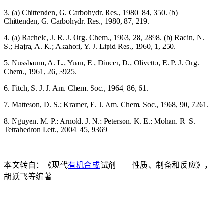
3. (a) Chittenden, G. Carbohydr. Res., 1980, 84, 350. (b)
Chittenden, G. Carbohydr. Res., 1980, 87, 219.
4. (a) Rachele, J. R. J. Org. Chem., 1963, 28, 2898. (b) Radin, N.
S.; Hajra, A. K.; Akahori, Y. J. Lipid Res., 1960, 1, 250.
5. Nussbaum, A. L.; Yuan, E.; Dincer, D.; Olivetto, E. P. J. Org.
Chem., 1961, 26, 3925.
6. Fitch, S. J. J. Am. Chem. Soc., 1964, 86, 61.
7. Matteson, D. S.; Kramer, E. J. Am. Chem. Soc., 1968, 90, 7261.
8. Nguyen, M. P.; Arnold, J. N.; Peterson, K. E.; Mohan, R. S.
Tetrahedron Lett., 2004, 45, 9369.
本文转自：《现代
有机合成
试剂——性质、制备和反应》，
胡跃飞等编著