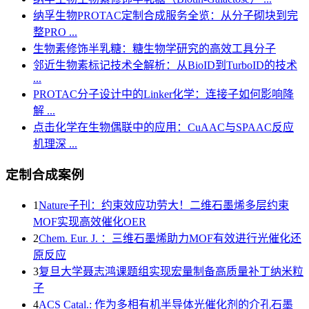
纳孚生物PROTAC定制合成服务全览：从分子砌块到完
整PRO ...
生物素修饰半乳糖：糖生物学研究的高效工具分子
邻近生物素标记技术全解析：从BioID到TurboID的技术
...
PROTAC分子设计中的Linker化学：连接子如何影响降
解 ...
点击化学在生物偶联中的应用：CuAAC与SPAAC反应
机理深 ...
定制合成案例
1
Nature子刊：约束效应功劳大！二维石墨烯多层约束
MOF实现高效催化OER
2
Chem. Eur. J. ：三维石墨烯助力MOF有效进行光催化还
原反应
3
复旦大学聂志鸿课题组实现宏量制备高质量补丁纳米粒
子
4
ACS Catal.: 作为多相有机半导体光催化剂的介孔石墨