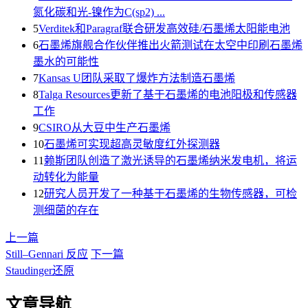
氮化碳和光-镍作为C(sp2) ...
5
Verditek和Paragraf联合研发高效硅/石墨烯太阳能电池
6
石墨烯旗舰合作伙伴推出火箭测试在太空中印刷石墨烯
墨水的可能性
7
Kansas U团队采取了爆炸方法制造石墨烯
8
Talga Resources更新了基于石墨烯的电池阳极和传感器
工作
9
CSIRO从大豆中生产石墨烯
10
石墨烯可实现超高灵敏度红外探测器
11
赖斯团队创造了激光诱导的石墨烯纳米发电机，将运
动转化为能量
12
研究人员开发了一种基于石墨烯的生物传感器，可检
测细菌的存在
上一篇
Still–Gennari 反应
下一篇
Staudinger还原
文章导航