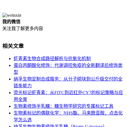
我的微信
关注我了解更多内容
相关文章
虾青素生物合成路径解析与抗氧化机制
蛋白丙酮酸化修饰：代谢调控免疫的全新翻译后修饰类
型
纳孚生物定制合成服务：从分子砌块到公斤级交付的全
链条能力
荧光标记虾青素：从FITC到近红外CY7的标记策略与应
用全景
生物素修饰半乳糖：糖生物学研究的专属标记工具
生物素标记的偶联化学：NHS酯、马来酰亚胺、点击化
学怎么选
纳孚生物生物素修饰半乳糖（Biotin-Galactose） ...