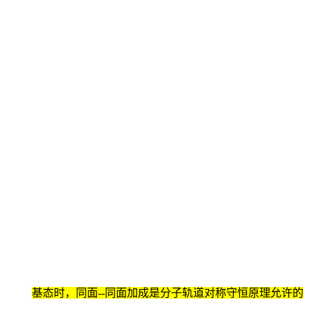
基态时，同面--同面加成是分子轨道对称守恒原理允许的