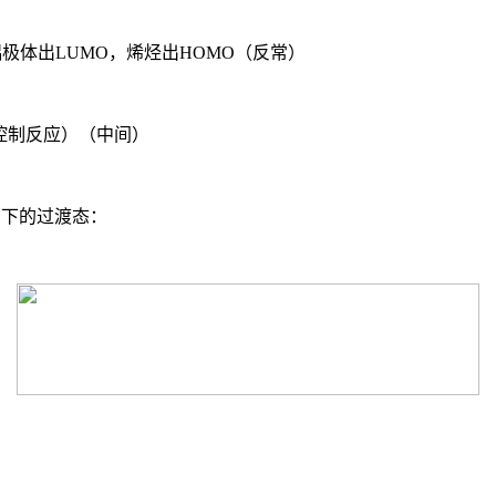
-偶极体出LUMO，烯烃出HOMO（反常）
MO控制反应）（中间）
如下的过渡态：