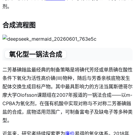
剂
。
合成流程图
氧化型一锅法合成
二芳基碘鎓盐最经典的制备策略是将碘代芳烃或单质碘在酸性
条件下氧化为活性高价碘(III)物种，随后与芳香亲核底物发生
配体交换生成目标产物
。其中最具影响力的方法当属斯德哥尔
摩大学Olofsson课题组在2007年报道的一锅法合成——以m-
CPBA为氧化剂，在强有机酸中实现对称与不对称二芳基碘鎓
盐的合成，底物适用范围广，可制备富电子及缺电子等多种类
型
。
近年来，研究者持续探索更为
廉价
易得的氧化体系。2018年