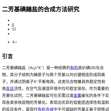
二芳基碘鎓盐的合成方法研究
0
55
A+
引言
二芳基碘鎓盐（Ar₂I⁺X⁻）是一种经典的
有机
高价碘(III)化合
物，其分子结构为碘原子与两个芳基以共价键相连形成阳离
子，并通过阴离子X⁻平衡电荷。这类化合物兼具热稳定性和
高
反应
活性，在空气及潮湿环境中均可稳定保存
。作为重要的
芳基化试剂，二芳基碘鎓盐可在无需过渡
金属
催化的条件下实
现各类亲核底物的芳基化，表现出优异的官能团选择性和温和
的反应条件，是现代
有机合成
中不可或缺的芳基正离子转移试