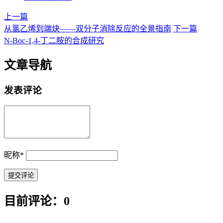
上一篇
从氯乙烯到端炔——双分子消除反应的全景指南
下一篇
N-Boc-1,4-丁二胺的合成研究
文章导航
发表评论
昵称
*
目前评论：0