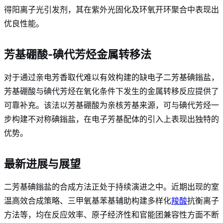
得阳离子光引发剂，其在紫外光固化及环氧开环聚合中表现出
优良性能
。
芳基硼酸-碘代芳烃金属转移法
对于通过亲电芳香取代难以有效构建的缺电子二芳基碘鎓盐，
芳基硼酸与碘代芳烃在氧化条件下发生的金属转移反应提供了
可靠补充。该法以芳基硼酸为亲核芳基来源，可与碘代芳烃一
步构建不对称碘鎓盐，在电子芳基配体的引入上表现出独特的
优势
。
最新进展与展望
二芳基碘鎓盐的合成方法正处于持续演进之中。近期出现的室
温高效合成策略、三甲氧基苯基辅助构建多样化
羧酸
抗衡离子
方法等，均在反应效率、原子经济性和官能团兼容性方面不断