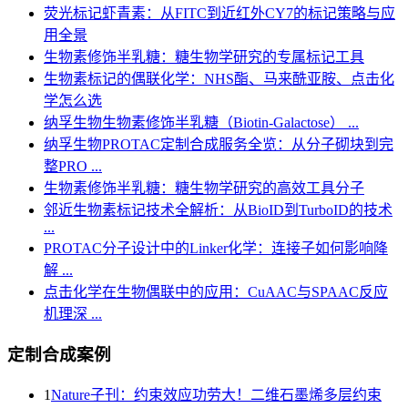
荧光标记虾青素：从FITC到近红外CY7的标记策略与应
用全景
生物素修饰半乳糖：糖生物学研究的专属标记工具
生物素标记的偶联化学：NHS酯、马来酰亚胺、点击化
学怎么选
纳孚生物生物素修饰半乳糖（Biotin-Galactose） ...
纳孚生物PROTAC定制合成服务全览：从分子砌块到完
整PRO ...
生物素修饰半乳糖：糖生物学研究的高效工具分子
邻近生物素标记技术全解析：从BioID到TurboID的技术
...
PROTAC分子设计中的Linker化学：连接子如何影响降
解 ...
点击化学在生物偶联中的应用：CuAAC与SPAAC反应
机理深 ...
定制合成案例
1
Nature子刊：约束效应功劳大！二维石墨烯多层约束