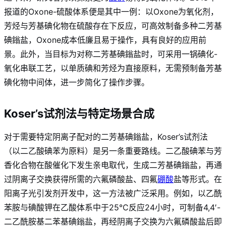
报道的Oxone-硫酸体系便是其中一例：以Oxone为氧化剂，
芳烃与芳基碘化物在硫酸存在下反应，可高效制备多种二芳基
碘鎓盐，Oxone成本低廉且易于操作，具有良好的应用前
景
。此外，当目标为对称二芳基碘鎓盐时，可采用一锅碘化-
氧化串联工艺，以单质碘和芳烃为直接原料，无需预制备芳基
碘化物中间体，进一步简化了操作步骤
。
Koser’s试剂法与特定场景合成
对于需要特定阴离子配对的二芳基碘鎓盐，Koser’s试剂法
（以二乙酸碘苯为原料）是另一条重要路线。二乙酸碘苯与芳
香化合物在酸催化下发生亲电取代，生成二芳基碘鎓盐，再通
过阴离子交换获得所需的六氟磷酸盐、四氟
硼酸
盐等形式
。在
阳离子光引发剂开发中，这一方法被广泛采用。例如，以乙酰
苯胺与碘酸钾在乙酸体系中于25℃反应24小时，可制备4,4′-
二乙酰胺基二苯基碘鎓盐，再经阴离子交换为六氟磷酸盐后即