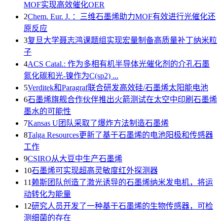
MOF实现高效催化OER
2
Chem. Eur. J. ：三维石墨烯助力MOF有效进行光催化还
原反应
3
复旦大学聂志鸿课题组实现宏量制备高质量补丁纳米粒
子
4
ACS Catal.: 作为多相有机半导体光催化剂的介孔石墨
氮化碳和光-镍作为C(sp2) ...
5
Verditek和Paragraf联合研发高效硅/石墨烯太阳能电池
6
石墨烯旗舰合作伙伴推出火箭测试在太空中印刷石墨烯
墨水的可能性
7
Kansas U团队采取了爆炸方法制造石墨烯
8
Talga Resources更新了基于石墨烯的电池阳极和传感器
工作
9
CSIRO从大豆中生产石墨烯
10
石墨烯可实现超高灵敏度红外探测器
11
赖斯团队创造了激光诱导的石墨烯纳米发电机，将运
动转化为能量
12
研究人员开发了一种基于石墨烯的生物传感器，可检
测细菌的存在