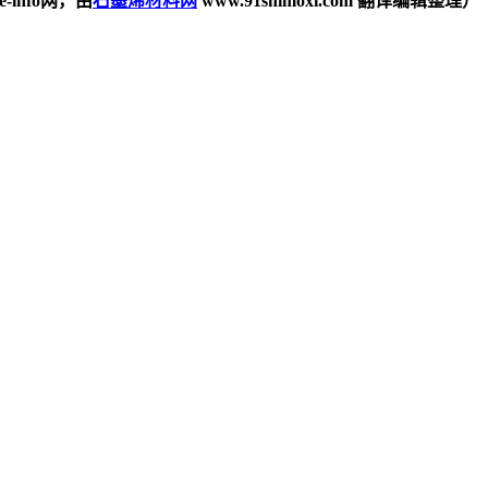
e-info网，由
石墨烯材料网
www.91shimoxi.com
翻译编辑整理）