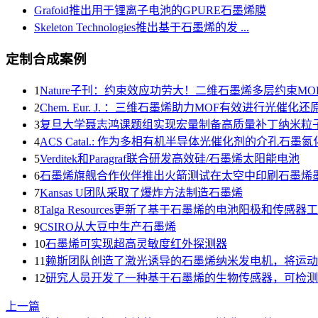
Grafoid推出用于锂离子电池的GPURE石墨烯膜
Skeleton Technologies推出基于石墨烯的发 ...
定制合成案例
1
Nature子刊：约束效应功劳大！二维石墨烯多层约束MO
2
Chem. Eur. J. ：三维石墨烯助力MOF有效进行光催化
3
复旦大学聂志鸿课题组实现宏量制备高质量补丁纳米粒
4
ACS Catal.: 作为多相有机半导体光催化剂的介孔石墨氮化碳和
5
Verditek和Paragraf联合研发高效硅/石墨烯太阳能电池
6
石墨烯旗舰合作伙伴推出火箭测试在太空中印刷石墨烯
7
Kansas U团队采取了爆炸方法制造石墨烯
8
Talga Resources更新了基于石墨烯的电池阳极和传感器
9
CSIRO从大豆中生产石墨烯
10
石墨烯可实现超高灵敏度红外探测器
11
赖斯团队创造了激光诱导的石墨烯纳米发电机，将运动
12
研究人员开发了一种基于石墨烯的生物传感器，可检测
上一篇