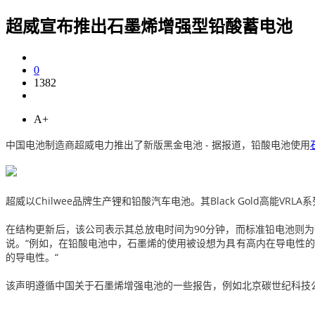
超威宣布推出石墨烯增强型铅酸蓄电池
0
1382
A+
中国电池制造商超威电力推出了新版黑金
电池
- 据报道，铅酸电池使用
超威以Chilwee品牌生产锂和铅酸汽车电池。
其Black Gold高能VR
在结构更新后，该公司表示其总放电时间为90分钟，而标准铅电池则为6
说。
“例如，在铅酸电池中，石墨烯的使用被设想为具有高内在导电性
的导电性。“
该声明遵循中国关于石墨烯增强电池的一些报告，例如
北京碳世纪科技