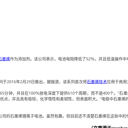
石墨烯
作为添加剂。
该公司表示，电池电阻降低了52％，并且低温操作中
LA系列于2016年2月29日推出，据报道，该系列首次将
石墨烯技术
应用于商用
5分钟，并且在100％放电深度下提供610个周期，而不是400个。“
的优点，并且具有极轻，化学惰性和柔韧性，但表面积大。”电极中石墨烯
公司的石墨烯锂离子电池
。
虽然有趣，但目前还不清楚石墨烯在这些中的