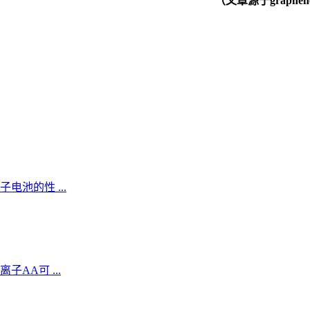
（文章源于graphen
池的性 ...
AA可 ...