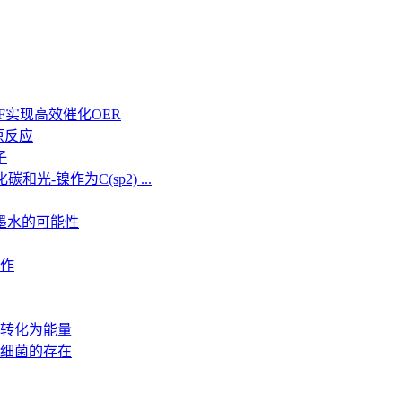
F实现高效催化OER
还原反应
子
光-镍作为C(sp2) ...
墨水的可能性
工作
转化为能量
细菌的存在