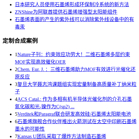
日本研究人员使用石墨烯形成环保制冷系统的新方法
ZNShine为阿联酋提供石墨烯增强型太阳能组件
石墨烯表面的产生的紫外线可以消除紫外线设备中的有
毒汞
定制合成案例
1
Nature子刊：约束效应功劳大！二维石墨烯多层约束
MOF实现高效催化OER
2
Chem. Eur. J. ：三维石墨烯助力MOF有效进行光催化还
原反应
3
复旦大学聂志鸿课题组实现宏量制备高质量补丁纳米粒
子
4
ACS Catal.: 作为多相有机半导体光催化剂的介孔石墨
氮化碳和光-镍作为C(sp2) ...
5
Verditek和Paragraf联合研发高效硅/石墨烯太阳能电池
6
石墨烯旗舰合作伙伴推出火箭测试在太空中印刷石墨烯
墨水的可能性
7
Kansas U团队采取了爆炸方法制造石墨烯