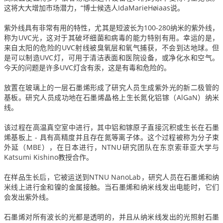
这将大大增加市场潜力，“博士候选人IdaMarieHøiaas说。
紫外线具有非常有用的特性，尤其是短波长为100-280纳米的紫外线，
称为UVC光，这对于其破坏细菌和病毒的能力特别有用。
幸运的是，
来自太阳的危险的UVC射线被臭氧层和氧气捕获，不会到达地球。
但
是可以制造UVC灯，可用于清洁表面和医院设备，或净化水和空气。
今天的问题是许多UVC灯含有汞，这是有毒和危险的。
放置在玻璃上的一层石墨烯形成了研究人员生成紫外光的新二极管的
基板。
研究人员成功地在石墨烯晶格上生长氮化铝镓（AlGaN）纳米
线。
该过程在高温真空室中进行，其中铝和镓原子直接沉积或生长在石墨
烯基板上 - 具有高精度并且存在氮等离子体。
这个过程被称为分子束
外延（MBE），在日本进行，NTNU研究团队在东京索菲亚大学与
Katsumi Kishino教授合作。
在样品生长后，它被运送到NTNU NanoLab，研究人员在石墨烯和纳
米线上进行金和镍的金属接触。
当石墨烯和纳米线发出电能时，它们
会发出紫外线。
石墨烯对所有波长的光都是透明的，并且从纳米线发出的光照射石墨