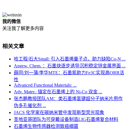
我的微信
关注我了解更多内容
相关文章
哈工程/石大Small: 引入石墨烯量子点，助力缺陷Co-N ...
Angew. Chem. ：石墨炔逐步诱导沉积稳定锌金属界面 ...
薛同/刘一蒲/李华MTE：石墨氮助力Fe3C实现高ORR活
性
Advanced Functional Materials: ...
Adv. Mater.: 锚定在石墨烯上的 Ni-Co 双金 ...
张杰鹏教授团队AM：类石墨烯氢键超分子纳米片用作
伪多孔催化剂 ...
JACS 化学家在碳纳米管中发现新型荧光现象
圣地亚哥团队为可穿戴设备制造LIG石墨烯复合材料
石墨烯生物传感器检测致癌细菌