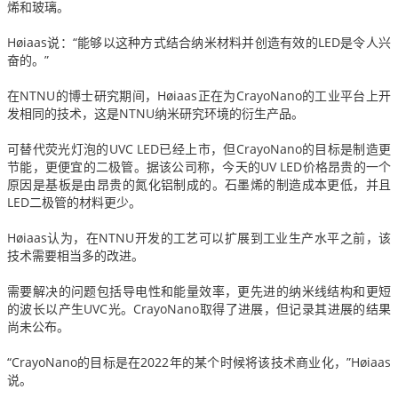
烯和玻璃。
Høiaas说：“能够以这种方式结合纳米材料并创造有效的LED是令人兴
奋的。”
在NTNU的博士研究期间，Høiaas正在为
CrayoNano
的工业平台上开
发相同的技术
，这是NTNU纳米研究环境的衍生产品。
可替代荧光灯泡的UVC LED已经上市，但CrayoNano的目标是制造更
节能，更便宜的二极管。
据该公司称，今天的UV LED价格昂贵的一个
原因是基板是由昂贵的氮化铝制成的。
石墨烯的制造成本更低，并且
LED二极管的材料更少。
Høiaas认为，在NTNU开发的工艺可以扩展到工业生产水平之前，该
技术需要相当多的改进。
需要解决的问题包括导电性和能量效率，更先进的纳米线结构和更短
的波长以产生UVC光。
CrayoNano取得了进展，但记录其进展的结果
尚未公布。
“CrayoNano的目标是在2022年的某个时候将该技术商业化，”Høiaas
说。