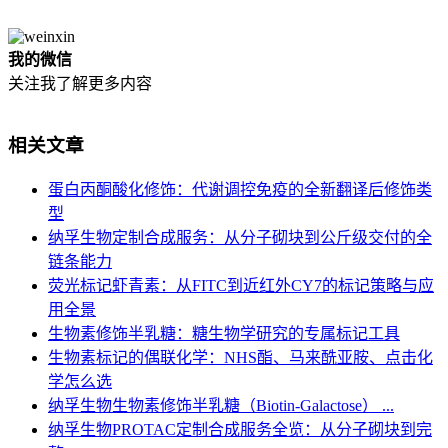
我的微信
关注我了解更多内容
相关文章
蛋白丙酮酸化修饰：代谢调控免疫的全新翻译后修饰类
型
纳孚生物定制合成服务：从分子砌块到公斤级交付的全
链条能力
荧光标记虾青素：从FITC到近红外CY7的标记策略与应
用全景
生物素修饰半乳糖：糖生物学研究的专属标记工具
生物素标记的偶联化学：NHS酯、马来酰亚胺、点击化
学怎么选
纳孚生物生物素修饰半乳糖（Biotin-Galactose） ...
纳孚生物PROTAC定制合成服务全览：从分子砌块到完