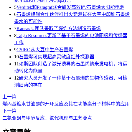
氮化碳和光-镍作为C(sp2) ...
5
Verditek和Paragraf联合研发高效硅/石墨烯太阳能电池
6
石墨烯旗舰合作伙伴推出火箭测试在太空中印刷石墨烯
墨水的可能性
7
Kansas U团队采取了爆炸方法制造石墨烯
8
Talga Resources更新了基于石墨烯的电池阳极和传感器
工作
9
CSIRO从大豆中生产石墨烯
10
石墨烯可实现超高灵敏度红外探测器
11
赖斯团队创造了激光诱导的石墨烯纳米发电机，将运
动转化为能量
12
研究人员开发了一种基于石墨烯的生物传感器，可检
测细菌的存在
上一篇
烯丙基缩水甘油醚的开环反应及其在功能高分子材料中的应用
下一篇
二氯亚砜与甲醇反应：氯代机理与工艺要点