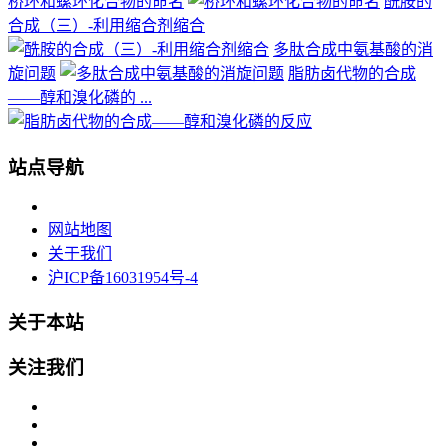
桥环和螺环化合物的命名
酰胺的
合成（三）-利用缩合剂缩合
多肽合成中氨基酸的消
旋问题
脂肪卤代物的合成
——醇和溴化磷的 ...
站点导航
网站地图
关于我们
沪ICP备16031954号-4
关于本站
关注我们