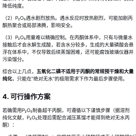
降低纯度。
（2）P₂O₅遇水剧烈放热。遇水反应时放热剧烈，可能加剧丙
酮热聚合或局部沸腾，影响安全。
（3）P₂O₅用量难以精确控制。在丙酮体系中，只有与微量水
接触后才会水解生成酸，若含水分较多，生成的大量磷酸会悬
浮在体系中，不仅导致后续蒸馏困难，还可能腐蚀玻璃仪器并
污染馏分。
综合以上几点，
五氧化二磷不适用于丙酮的常规预干燥和大量
纯化
，只能在“绝对无水”的极限需求下作为最后步骤使用。
4. 可行操作方案
若确需用P₂O₅制备超干丙酮，可遵循以下谨慎步骤（据溶剂
纯化文献，P₂O₅处理后需配合减压蒸馏才能得到绝对无水丙
酮）：