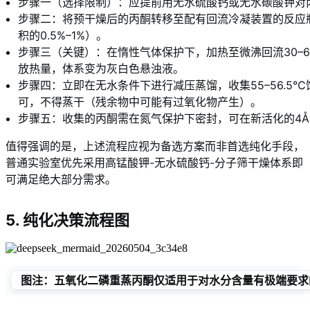
步骤一（选择限制）：应提前用无水硫酸钙或无水碳酸钾对
步骤二：将预干燥后的丙酮转移至配有回流冷凝装置的反应瓶
积的0.5%–1%）。
步骤三（关键）：在惰性气体保护下，加热至微沸回流30–6
放热量，体系变为灰白色悬浊液。
步骤四：立即在无水条件下进行减压蒸馏，收集55–56.5
可，不得蒸干（残余物中可能有过氧化物产生）。
步骤五：收集的丙酮需在氮气保护下密封，可在新活化的4
值得强调的是，上述流程应视为备选方案而非首选纯化手段，
普通实验室优先采用高锰酸钾-无水硫酸钙-分子筛干燥体系即
可满足绝大部分需求。
5. 纯化决策流程图
图注
：五氧化二磷重蒸丙酮仅适用于对水分含量有极端要求