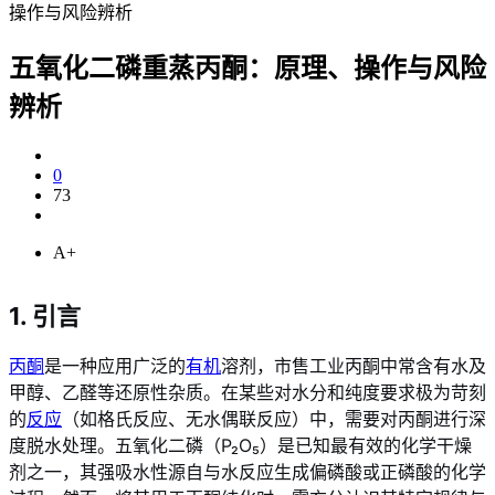
操作与风险辨析
五氧化二磷重蒸丙酮：原理、操作与风险
辨析
0
73
A+
1. 引言
丙酮
是一种应用广泛的
有机
溶剂，市售工业丙酮中常含有水及
甲醇、乙醛等还原性杂质。在某些对水分和纯度要求极为苛刻
的
反应
（如格氏反应、无水偶联反应）中，需要对丙酮进行深
度脱水处理。五氧化二磷（P₂O₅）是已知最有效的化学干燥
剂之一，其强吸水性源自与水反应生成偏磷酸或正磷酸的化学