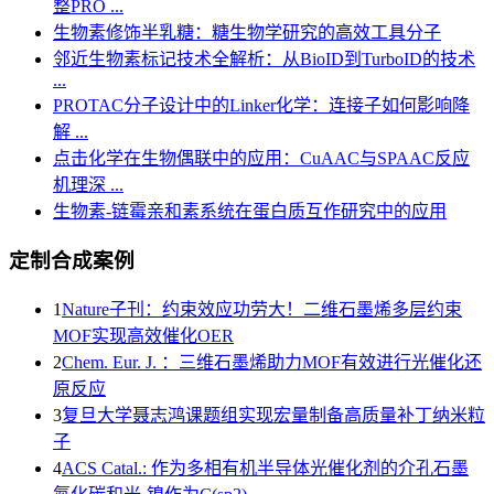
整PRO ...
生物素修饰半乳糖：糖生物学研究的高效工具分子
邻近生物素标记技术全解析：从BioID到TurboID的技术
...
PROTAC分子设计中的Linker化学：连接子如何影响降
解 ...
点击化学在生物偶联中的应用：CuAAC与SPAAC反应
机理深 ...
生物素-链霉亲和素系统在蛋白质互作研究中的应用
定制合成案例
1
Nature子刊：约束效应功劳大！二维石墨烯多层约束
MOF实现高效催化OER
2
Chem. Eur. J. ：三维石墨烯助力MOF有效进行光催化还
原反应
3
复旦大学聂志鸿课题组实现宏量制备高质量补丁纳米粒
子
4
ACS Catal.: 作为多相有机半导体光催化剂的介孔石墨