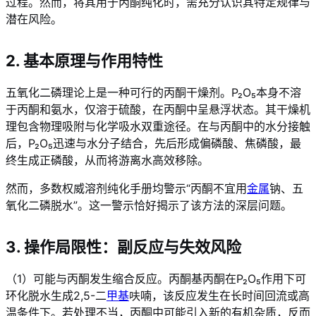
过程。然而，将其用于丙酮纯化时，需充分认识其特定规律与
潜在风险。
2. 基本原理与作用特性
五氧化二磷理论上是一种可行的丙酮干燥剂。P₂O₅本身不溶
于丙酮和氨水，仅溶于硫酸，在丙酮中呈悬浮状态。其干燥机
理包含物理吸附与化学吸水双重途径。在与丙酮中的水分接触
后，P₂O₅迅速与水分子结合，先后形成偏磷酸、焦磷酸，最
终生成正磷酸，从而将游离水高效移除。
然而，多数权威溶剂纯化手册均警示“丙酮不宜用
金属
钠、五
氧化二磷脱水”。这一警示恰好揭示了该方法的深层问题。
3. 操作局限性：副反应与失效风险
（1）可能与丙酮发生缩合反应。丙酮基丙酮在P₂O₅作用下可
环化脱水生成2,5-二
甲基
呋喃，该反应发生在长时间回流或高
温条件下。若处理不当，丙酮中可能引入新的有机杂质，反而