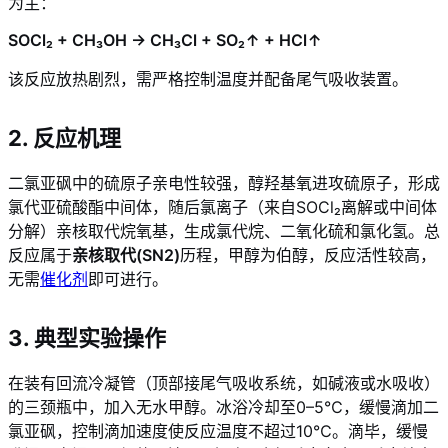
为主：
SOCl₂ + CH₃OH → CH₃Cl + SO₂↑ + HCl↑
该反应放热剧烈，需严格控制温度并配备尾气吸收装置。
2. 反应机理
二氯亚砜中的硫原子亲电性较强，醇羟基氧进攻硫原子，形成
氯代亚硫酸酯中间体，随后氯离子（来自SOCl₂离解或中间体
分解）亲核取代烷氧基，生成氯代烷、二氧化硫和氯化氢。总
反应属于
亲核取代(SN2)
历程，甲醇为伯醇，反应活性较高，
无需
催化剂
即可进行。
3. 典型实验操作
在装有回流冷凝管（顶部接尾气吸收系统，如碱液或水吸收）
的三颈瓶中，加入无水甲醇。冰浴冷却至0–5℃，缓慢滴加二
氯亚砜，控制滴加速度使反应温度不超过10℃。滴毕，缓慢