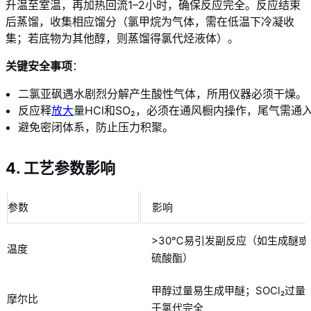
升温至室温，再加热回流1–2小时，确保反应完全。反应结束
后蒸馏，收集相应馏分（氯甲烷为气体，需在低温下冷凝收
集；若底物为其他醇，则蒸馏得氯代烃液体）。
关键安全事项
：
二氯亚砜遇水剧烈分解产生酸性气体，所用仪器必须干燥。
反应释
放大
量HCl和SO₂，必须在通风橱内操作，尾气需通
避免密闭体系，防止压力积聚。
4. 工艺参数影响
参数
影响
>30℃易引发副反应（如生成醚或
温度
硫酸酯）
甲醇过量易生成甲醚；SOCl₂过量
摩尔比
于氯代完全