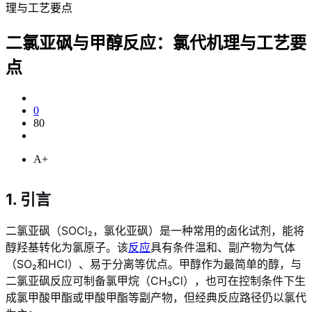
理与工艺要点
二氯亚砜与甲醇反应：氯代机理与工艺要
点
0
80
A+
1. 引言
二氯亚砜（SOCl₂，氯化亚砜）是一种常用的卤化试剂，能将
醇羟基转化为氯原子。该
反应
具有条件温和、副产物为气体
（SO₂和HCl）、易于分离等优点。甲醇作为最简单的醇，与
二氯亚砜反应可制备氯甲烷（CH₃Cl），也可在控制条件下生
成氯甲酸甲酯或甲酸甲酯等副产物，但经典反应路径仍以氯代