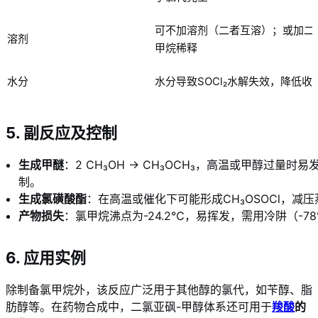
可不加溶剂（二者互溶）；或加二
溶剂
甲烷稀释
水分
水分导致SOCl₂水解失效，降低收
5. 副反应及控制
生成甲醚
：2 CH₃OH → CH₃OCH₃，高温或甲醇过量时
制。
生成氯磺酸酯
：在高温或催化下可能形成CH₃OSOCl，
产物损失
：氯甲烷沸点为-24.2℃，易挥发，需用冷阱（-
6. 应用实例
除制备氯甲烷外，该反应广泛用于其他醇的氯代，如苄醇、脂
肪醇等。在药物合成中，二氯亚砜-甲醇体系还可用于
羧酸
的