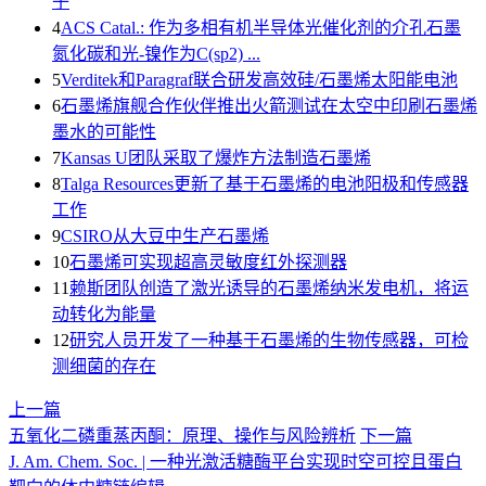
子
4
ACS Catal.: 作为多相有机半导体光催化剂的介孔石墨
氮化碳和光-镍作为C(sp2) ...
5
Verditek和Paragraf联合研发高效硅/石墨烯太阳能电池
6
石墨烯旗舰合作伙伴推出火箭测试在太空中印刷石墨烯
墨水的可能性
7
Kansas U团队采取了爆炸方法制造石墨烯
8
Talga Resources更新了基于石墨烯的电池阳极和传感器
工作
9
CSIRO从大豆中生产石墨烯
10
石墨烯可实现超高灵敏度红外探测器
11
赖斯团队创造了激光诱导的石墨烯纳米发电机，将运
动转化为能量
12
研究人员开发了一种基于石墨烯的生物传感器，可检
测细菌的存在
上一篇
五氧化二磷重蒸丙酮：原理、操作与风险辨析
下一篇
J. Am. Chem. Soc. | 一种光激活糖酶平台实现时空可控且蛋白