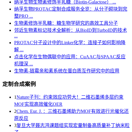
纳孚生物生物素修饰半乳糖（Biotin-Galactose） ...
纳孚生物PROTAC定制合成服务全览：从分子砌块到完
整PRO ...
生物素修饰半乳糖：糖生物学研究的高效工具分子
邻近生物素标记技术全解析：从BioID到TurboID的技术
...
PROTAC分子设计中的Linker化学：连接子如何影响降
解 ...
点击化学在生物偶联中的应用：CuAAC与SPAAC反应
机理深 ...
生物素-链霉亲和素系统在蛋白质互作研究中的应用
定制合成案例
1
Nature子刊：约束效应功劳大！二维石墨烯多层约束
MOF实现高效催化OER
2
Chem. Eur. J. ：三维石墨烯助力MOF有效进行光催化还
原反应
3
复旦大学聂志鸿课题组实现宏量制备高质量补丁纳米粒