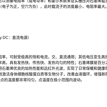
可以测量电阻率（或电导率）和霍尔系数来证实栅压对石墨烯载
（电子为正，空穴为负），此时载流子的浓度最小，电阻率最大
pply DC：直流电源）
，可耐受极高的饱和电流，交、直流通用；其低电压变生高热量
率高，具有发热快、传热快、发热均匀的特性；石墨烯膜是百分
用石墨烯优良的加热性能和远红外光波，实现了日常保暖和健康
有效激活身体细胞核酸蛋白质等生物分子，改善血液循环，增强
个点的温度都非常均匀，点温度在极小范围内波动。