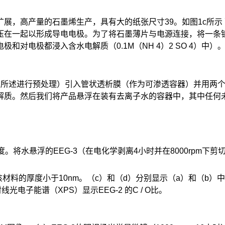
展，高产量的石墨烯生产，具有大的纸张尺寸39。如图1c所示
压在一起以形成导电电极。为了将石墨薄片与电源连接，将一条
对电极都浸入含水电解质（0.1M（NH 4）2 SO 4）中）
如上所述进行预处理）引入管状透析膜（作为可渗透容器）并用两
解质。然后我们将产品悬浮在装有去离子水的容器中，其中任何未
。将水悬浮的EEG-3（在电化学剥离4小时并在8000rpm下剪
该材料的厚度小于10nm。（c）和（d）分别显示（a）和（b）
线光电子能谱（XPS）显示EEG-2 的C / O比。