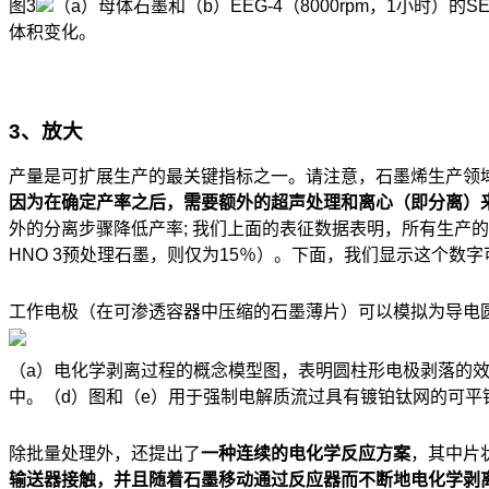
图3
（a）母体石墨和（b）EEG-4（8000rpm，1小时）的
体积变化。
3、放大
产量是可扩展生产的最关键指标之一。请注意，石墨烯生产领
因为在确定产率之后，需要额外的超声处理和离心（即分离）
外的分离步骤降低产率; 我们上面的表征数据表明，所有生产
HNO 3预处理石墨，则仅为15％）。下面，我们显示这个数字
工作电极（在可渗透容器中压缩的石墨薄片）可以模拟为导电圆柱
（a）电化学剥离过程的概念模型图，表明圆柱形电极剥落的效
中。（d）图和（e）用于强制电解质流过具有镀铂钛网的可平
除批量处理外，还提出了
一种连续的电化学反应方案
，其中片
输送器接触，并且随着石墨移动通过反应器而不断地电化学剥