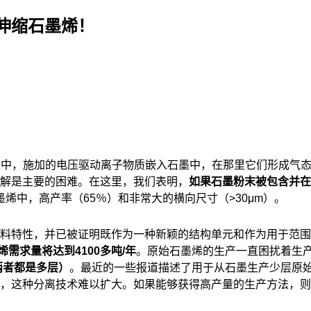
伸缩石墨烯！
中，施加的电压驱动离子物质嵌入石墨中，在那里它们形成气态
崩解是主要的困难。在这里，我们表明，
如果石墨粉末被包含并在
烯中，高产率（65％）和非常大的横向尺寸（>30μm）。
的材料特性，并已被证明既作为一种新颖的结构单元和作为用于范
烯需求量将达到4100多吨/年
。原始石墨烯的生产一直困扰着生
两者都是多层）
。最近的一些报道描述了用于从石墨生产少层原
周知，这种分离技术难以扩大。如果能够获得高产量的生产方法，