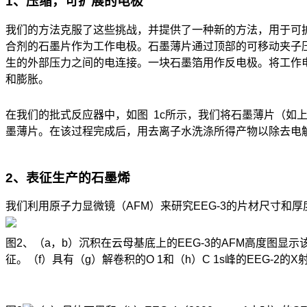
1、压缩，可扩展的电极
我们的方法克服了这些挑战，并提供了一种新的方法，用于可扩
合剂的石墨片作为工作电极。石墨薄片通过顶部的可移动夹子
生的外部压力之间的电连接。一块石墨箔用作反电极。将工作电极和
和膨胀。
在我们的批式反应器中，如图 1c所示，我们将石墨薄片（
墨薄片。在该过程完成后，用去离子水洗涤所得产物以除去电
2、表征生产的石墨烯
我们利用原子力显微镜（AFM）来研究EEG-3的片材尺寸和厚度
图2、（a，b）沉积在云母基底上的EEG-3的AFM高度图显示
征。（f）具有（g）解卷积的O 1和（h）C 1s峰的EEG-2的X射