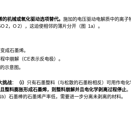
烯的机械或氧化驱动选项替代。
施加的电压驱动电解质中的离子
2，O 2），这迫使相邻的薄片分开（图 1a）。
演变成石墨烯。
程中崩解（CE表示反电极）。
法的示意图。
大挑战
：
（i）
只有石墨整料（与松散的石墨粉相反）可用作电化
并且整料膨胀形成石墨烯，则整料崩解并且电化学剥离过程停止
。
1b）石墨棒的石墨烯产率低，需要进一步分离未剥离的材料。