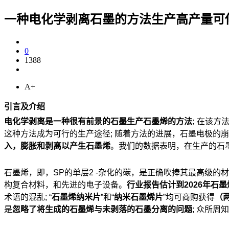
一种电化学剥离石墨的方法生产高产量可
0
1388
A+
引言及介绍
电化学剥离是一种很有前景的石墨生产石墨烯的方法;
在该方法
这种方法成为可行的生产途径; 随着方法的进展，石墨电极的
入，膨胀和剥离以产生石墨烯
。我们的数据表明，在生产的石墨
石墨烯，即，SP的单层2 -杂化的碳，是正确吹捧其最高级
构复合材料，和先进的电子设备。
行业报告估计到2026年石墨
术语的混乱; “
石墨烯纳米片
”和“
纳米石墨烯片
”均可商购获得
（
是
忽略了将生成的石墨烯与未剥落的石墨分离的问题
; 众所