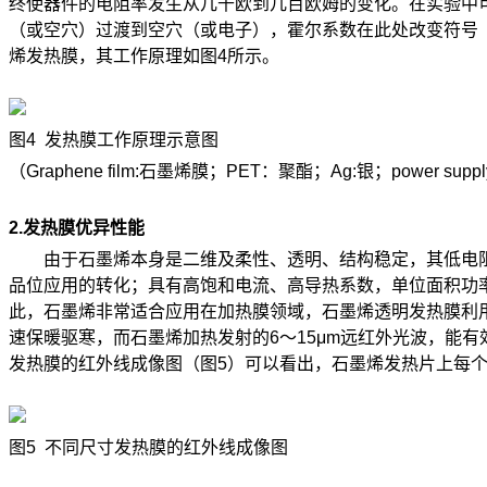
终使器件的电阻率发生从几千欧到几百欧姆的变化。在实验中
（或空穴）过渡到空穴（或电子），霍尔系数在此处改变符号
烯发热膜，其工作原理如图4所示。
图4 发热膜工作原理示意图
（Graphene film:石墨烯膜；PET：聚酯；Ag:银；power su
2.发热膜优异性能
由于石墨烯本身是二维及柔性、透明、结构稳定，其低电阻率
品位应用的转化；具有高饱和电流、高导热系数，单位面积功
此，石墨烯非常适合应用在加热膜领域，石墨烯透明发热膜利
速保暖驱寒，而石墨烯加热发射的6～15μm远红外光波，能
发热膜的红外线成像图（图5）可以看出，石墨烯发热片上每
图5 不同尺寸发热膜的红外线成像图