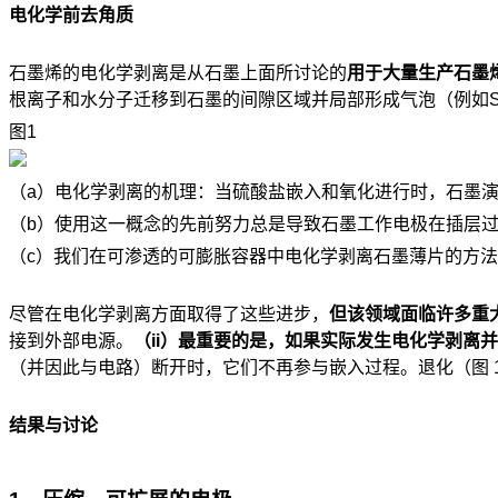
电化学前去角质
石墨烯的电化学剥离是从石墨上面所讨论的
用于大量生产石墨
根离子和水分子迁移到石墨的间隙区域并局部形成气泡（例如SO 
图1
（a）电化学剥离的机理：当硫酸盐嵌入和氧化进行时，石墨
（b）使用这一概念的先前努力总是导致石墨工作电极在插层过
（c）我们在可渗透的可膨胀容器中电化学剥离石墨薄片的方
尽管在电化学剥离方面取得了这些进步，
但该领域面临许多重
接到外部电源。
（ii）最重要的是，如果实际发生电化学剥离
（并因此与电路）断开时，它们不再参与嵌入过程。退化（图 
结果与讨论