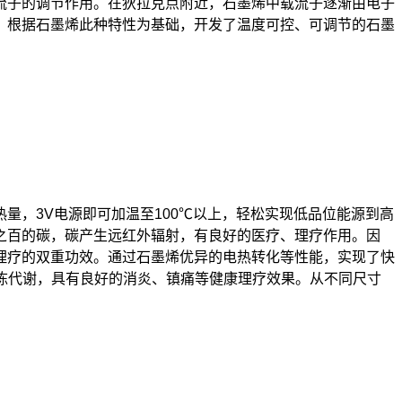
流子的调节作用。在狄拉克点附近，石墨烯中载流子逐渐由电子
。根据石墨烯此种特性为基础，开发了温度可控、可调节的石墨
，3V电源即可加温至100℃以上，轻松实现低品位能源到高
之百的碳，碳产生远红外辐射，有良好的医疗、理疗作用。因
理疗的双重功效。通过石墨烯优异的电热转化等性能，实现了快
新陈代谢，具有良好的消炎、镇痛等健康理疗效果。从不同尺寸