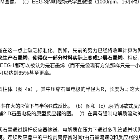
SEM图像。（c）EEG-3的明视场光学显微镜（1000rpm，16小
域在这一点上缺乏标准化。例如，先前的努力已经将收率计算为
来生产石墨烯，使得仅一部分材料实际上变成少层石墨烯
。相反
的EEG-1都可以被认为是石墨烯（而不是像现有方法那样只是一
可以达到65％甚至更高。
体（图 4a），其中压缩石墨电极的半径为R，长度为L; 这大
率在大的R值下与半径R成反比。（b）图和（c）原型间歇式
铺2-D石墨电极的原型反应器的图。（f）在具有强制电解质流动
状石墨通过螺杆反应器输送，电解质在压力下通过多孔管或脊状网（
离。
连续反应器中的平均剥离停留时间τ由石墨流速Q和反应器的几何形