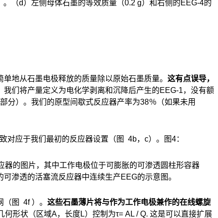
时）。（d）左侧母体石墨的等效质量（0.2 g）和右侧的EEG-4的
简单地从石墨电极释放的质量除以原始石墨质量。
这有点误导，
，我们将产量定义为电化学剥离和沉降后产生的EEG-1，没有额
小部分）。我们的原型间歇式反应器产率为38％（如果未用
致对应于我们最初的反应器设置（图 4b，c）。图4：
反应器的图片，其中工作电极位于可膨胀的可渗透圆柱形容器
的可渗透的活塞流反应器中连续生产EEG的示意图。
图 4f ）。
这些石墨薄片将与作为工作电极兼作的在线螺旋
状（区域A，长度L）控制为τ= AL / Q. 这是可以直接扩展