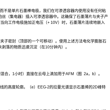
 而不是单片石墨棒电极，我们在可渗透容器内使用没有任何粘
铂丝（集电器）插入可渗透容器中。这确保了石墨薄片与夹子产
。当向工作电极施加正电压（+ 10V）时，石墨薄片连续地嵌入
个夹子密封（顶部的一个可移动）。使用上述方法电化学膨胀石
剥落的物质迅速沉淀（在10分钟内）。
切混合，1小时）直接在云母上滴加用于AFM（图 2a，b）。
中线的高度轮廓。（e）EEG-2的拉曼光谱显示石墨烯的2D峰特