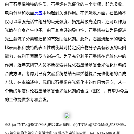
由于石墨烯独特的性质，石墨烯在光催化的三个步骤，即光吸收、
电荷分离和表面
反应
中均起到关键作用。在光吸收方面，石墨烯不
仅可以增强光活性组分的吸光强度、拓宽其吸光范围，还可以作为
光敏剂自身产生电子。由于其良好的导电性，石墨烯被认为是促进
光生载流子分离和迁移的有效助催化剂。此外，石墨烯超高的理论
比表面积和独特的表面性质使其对特定反应物分子具有较强的吸附
能力，有利于表面反应的进行。为了充分利用石墨烯在光催化中的
作用，近年来研究人员不断探索并优化石墨烯基复合光催化材料的
合成方法。考虑到已有文献系统总结石墨烯基复合光催化剂的合成
方法，在本综述中，我们以石墨烯在光催化中的作用为导向，从一
个新的角度讨论石墨烯基复合光催化剂的合成（图2），有望为今后
的工作提供参考和启发
。
图3.
(a) TNTAs@RGO/MoS
的合成示意图。(b) TNTAs@RGO/MoS
的SEM图。
2
2
(c) 催化剂的光催化产氢活性和(d) 瞬态光电流响应图。(e) TNTAs@RGO和