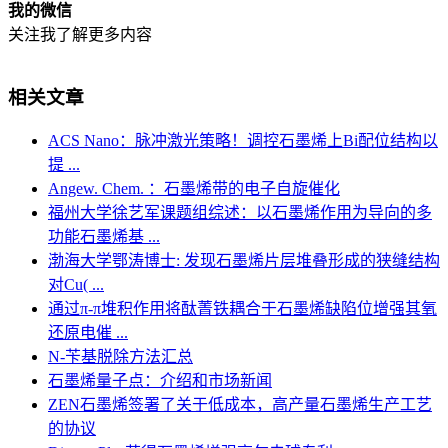
我的微信
关注我了解更多内容
相关文章
ACS Nano：脉冲激光策略！调控石墨烯上Bi配位结构以
提 ...
Angew. Chem. ：石墨烯带的电子自旋催化
福州大学徐艺军课题组综述：以石墨烯作用为导向的多
功能石墨烯基 ...
渤海大学鄂涛博士: 发现石墨烯片层堆叠形成的狭缝结构
对Cu( ...
通过π-π堆积作用将酞菁铁耦合于石墨烯缺陷位增强其氧
还原电催 ...
N-苄基脱除方法汇总
石墨烯量子点：介绍和市场新闻
ZEN石墨烯签署了关于低成本，高产量石墨烯生产工艺
的协议