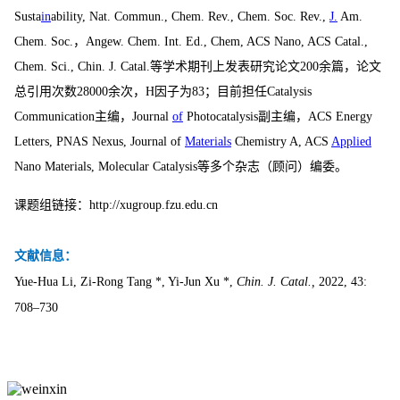
Susta
in
ability, Nat. Commun., Chem. Rev., Chem. Soc. Rev.,
J.
Am.
Chem. Soc.，Angew. Chem. Int. Ed., Chem, ACS Nano, ACS Catal.,
Chem. Sci., Chin. J. Catal.等学术期刊上发表研究论文200余篇，论文
总引用次数28000余次，H因子为83；目前担任Catalysis
Communication主编，Journal
of
Photocatalysis副主编，ACS Energy
Letters, PNAS Nexus, Journal of
Materials
Chemistry A, ACS
Applied
Nano Materials, Molecular Catalysis等多个杂志（顾问）编委。
课题组链接：http://xugroup.fzu.edu.cn
文献信息：
Yue-Hua Li, Zi-Rong Tang *, Yi-Jun Xu *,
Chin. J. Catal.,
2022, 43:
708–730