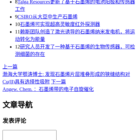
8
Talga Resources更新了基于石墨烯的电池阳极和传感器
工作
9
CSIRO从大豆中生产石墨烯
10
石墨烯可实现超高灵敏度红外探测器
11
赖斯团队创造了激光诱导的石墨烯纳米发电机，将运
动转化为能量
12
研究人员开发了一种基于石墨烯的生物传感器，可检
测细菌的存在
上一篇
渤海大学鄂涛博士: 发现石墨烯片层堆叠形成的狭缝结构对
Cu(II)具有选择性吸附
下一篇
Angew. Chem. ：石墨烯带的电子自旋催化
文章导航
发表评论