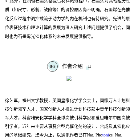
3. 此外，在制备石墨烯基复合材料的过程中，石墨烯对其他组分性
质（如尺寸、形貌、缺陷等）的调控原因尚不明确，石墨烯在光催
化反应过程中调控载流子动力学的内在机制也有待研究。先进的原
位表征技术和理论计算的发展为深入研究上述问题提供了机会，同
时也为石墨烯光催化体系的未来发展提供指导。
0
6
作者介绍
徐艺军，福州大学教授，英国皇家化学学会会士，国家万人计划科
技创新领军人才，国家创新人才推进计划科技部中青年科技创新领
军人才，科睿唯安化学学科全球高被引科学家和爱思唯尔中国高被
引学者。近年来主要从事复合型光催化剂的设计、合成及其催化应
用的基础研究。迄今为止，以通讯作者已在Nat. Pho
to
ni
cs, Nat.