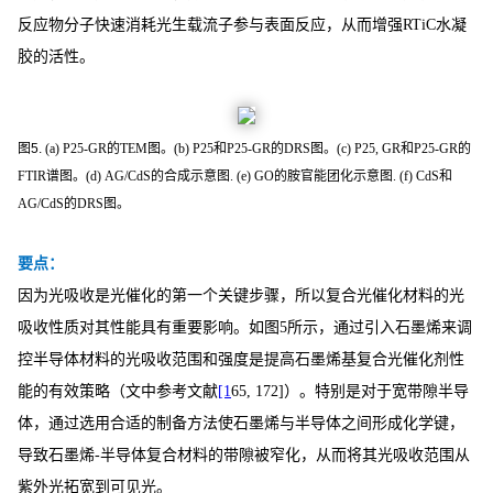
反应物分子快速消耗光生载流子参与表面反应，从而增强RTiC水凝
胶的活性。
图5.
(a) P25-GR的TEM图。(b) P25和P25-GR的DRS图。(c) P25, GR和P25-GR的
FTIR谱图。(d) AG/CdS的合成示意图. (e) GO的胺官能团化示意图. (f) CdS和
AG/CdS的DRS图。
要点：
因为光吸收是光催化的第一个关键步骤，所以复合光催化材料的光
吸收性质对其性能具有重要影响。如图5所示，通过引入石墨烯来调
控半导体材料的光吸收范围和强度是提高石墨烯基复合光催化剂性
能的有效策略（文中参考文献
[1
65, 172]）。特别是对于宽带隙半导
体，通过选用合适的制备方法使石墨烯与半导体之间形成化学键，
导致石墨烯-半导体复合材料的带隙被窄化，从而将其光吸收范围从
紫外光拓宽到可见光。