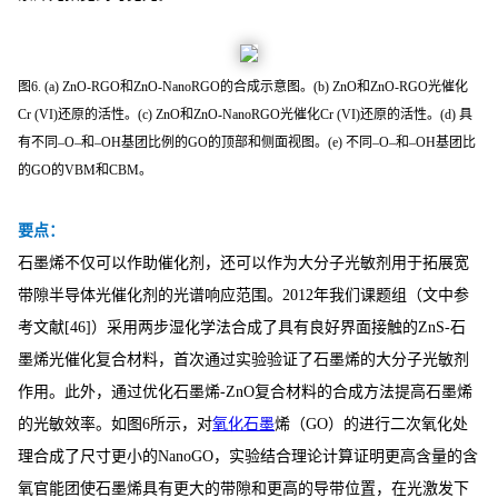
图6.
(a) ZnO-RGO和ZnO-NanoRGO的合成示意图。(b) ZnO和ZnO-RGO光催化
Cr (VI)还原的活性。(c) ZnO和ZnO-NanoRGO光催化Cr (VI)还原的活性。(d) 具
有不同–O–和–OH基团比例的GO的顶部和侧面视图。(e) 不同–O–和–OH基团比
的GO的VBM和CBM。
要点：
石墨烯不仅可以作助催化剂，还可以作为大分子光敏剂用于拓展宽
带隙半导体光催化剂的光谱响应范围。2012年我们课题组（文中参
考文献[46]）采用两步湿化学法合成了具有良好界面接触的ZnS-石
墨烯光催化复合材料，首次通过实验验证了石墨烯的大分子光敏剂
作用。此外，通过优化石墨烯-ZnO复合材料的合成方法提高石墨烯
的光敏效率。如图6所示，对
氧化石墨
烯（GO）的进行二次氧化处
理合成了尺寸更小的NanoGO，实验结合理论计算证明更高含量的含
氧官能团使石墨烯具有更大的带隙和更高的导带位置，在光激发下