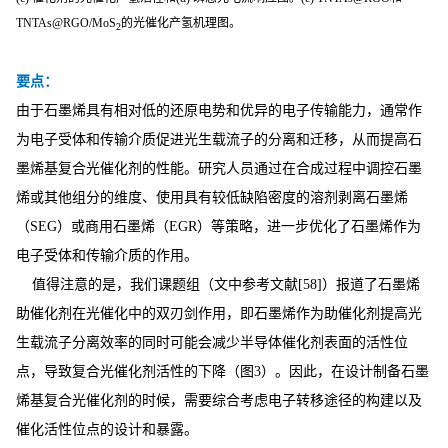
TNTAs@RGO/MoS
的光催化产氢机理图。
2
要点：
由于石墨烯具有相对低的还原电势和优异的电子传输能力，通常作
为电子受体和传输介质促进光生载流子的分离和迁移，从而提高石
墨烯基复合光催化剂的性能。研究人员通过在合成过程中调控石墨
烯或其他组分的维度、使用具有较低缺陷密度的溶剂剥离石墨烯
（SEG）或商用石墨烯（EGR）等策略，进一步优化了石墨烯作为
电子受体和传输介质的作用。
值得注意的是，我们课题组（文中参考文献[58]）报道了石墨烯
助催化剂在光催化中的双刃剑作用，即石墨烯作为助催化剂提高光
生载流子分离效率的同时可能会减少半导体催化剂表面的活性位
点，导致复合光催化剂活性的下降（图3）。因此，在设计制备石墨
烯基复合光催化剂的时候，需要综合考虑电子转移途径的构建以及
催化活性位点的设计和暴露。