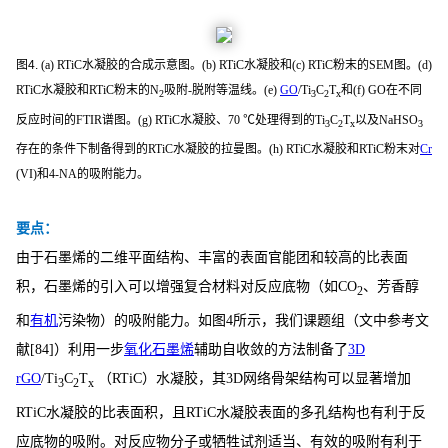
图4.
(a) RTiC水凝胶的合成示意图。(b) RTiC水凝胶和(c) RTiC粉末的SEM图。(d)
RTiC水凝胶和RTiC粉末的N
吸附-脱附等温线。(e)
GO
/Ti
C
T
和(f) GO在不同
2
3
2
x
反应时间的FTIR谱图。(g) RTiC水凝胶、70 ℃处理得到的Ti
C
T
以及NaHSO
3
2
x
3
存在的条件下制备得到的RTiC水凝胶的拉曼图。(h) RTiC水凝胶和RTiC粉末对
Cr
(VI)和4-NA的吸附能力。
要点：
由于石墨烯的二维平面结构、丰富的表面官能团和较高的比表面
积，石墨烯的引入可以增强复合材料对反应底物（如CO
、芳香醇
2
和
有机
污染物）的吸附能力。如图4所示，我们课题组（文中参考文
献[84]）利用一步
氧化石墨烯
辅助自收敛的方法制备了
3D
rGO
/Ti
C
T
（RTiC）水凝胶，其3D网络骨架结构可以显著增加
3
2
x
RTiC水凝胶的比表面积，且RTiC水凝胶表面的多孔结构也有利于反
应底物的吸附。对反应物分子或牺牲试剂适当、有效的吸附有利于