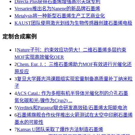
Directa Plus获得石墨烯增强高尔夫球专利
Versarien推出名为Nanene的新品牌石墨烯
Metalysis将一种新型石墨烯生产工艺商业化
KAUST团队使用激光划线为生物传感器创建石墨烯电极
定制合成案例
1
Nature子刊：约束效应功劳大！二维石墨烯多层约束
MOF实现高效催化OER
2
Chem. Eur. J. ：三维石墨烯助力MOF有效进行光催化还
原反应
3
复旦大学聂志鸿课题组实现宏量制备高质量补丁纳米粒
子
4
ACS Catal.: 作为多相有机半导体光催化剂的介孔石墨
氮化碳和光-镍作为C(sp2) ...
5
Verditek和Paragraf联合研发高效硅/石墨烯太阳能电池
6
石墨烯旗舰合作伙伴推出火箭测试在太空中印刷石墨烯
墨水的可能性
7
Kansas U团队采取了爆炸方法制造石墨烯