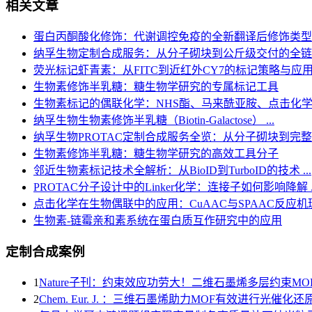
相关文章
蛋白丙酮酸化修饰：代谢调控免疫的全新翻译后修饰类型
纳孚生物定制合成服务：从分子砌块到公斤级交付的全链
荧光标记虾青素：从FITC到近红外CY7的标记策略与应
生物素修饰半乳糖：糖生物学研究的专属标记工具
生物素标记的偶联化学：NHS酯、马来酰亚胺、点击化
纳孚生物生物素修饰半乳糖（Biotin-Galactose） ...
纳孚生物PROTAC定制合成服务全览：从分子砌块到完整PRO
生物素修饰半乳糖：糖生物学研究的高效工具分子
邻近生物素标记技术全解析：从BioID到TurboID的技术 ...
PROTAC分子设计中的Linker化学：连接子如何影响降解 ..
点击化学在生物偶联中的应用：CuAAC与SPAAC反应机理深
生物素-链霉亲和素系统在蛋白质互作研究中的应用
定制合成案例
1
Nature子刊：约束效应功劳大！二维石墨烯多层约束MO
2
Chem. Eur. J. ：三维石墨烯助力MOF有效进行光催化