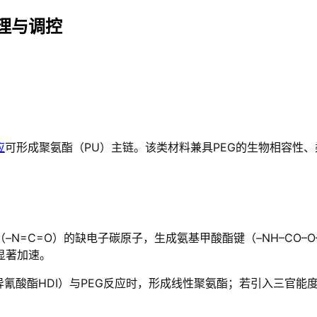
理与调控
应
可形成聚氨酯（PU）主链。该类材料兼具PEG的生物相容性
。
–N=C=O）的缺电子碳原子，生成氨基甲酸酯键（–NH–CO
显著加速。
异氰酸酯HDI）与PEG反应时，形成线性聚氨酯；若引入三官能