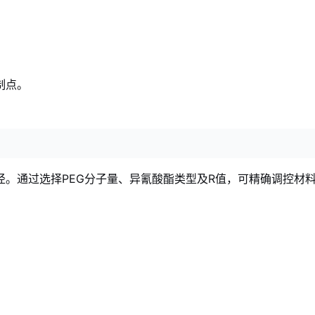
制点。
径。通过选择PEG分子量、异氰酸酯类型及R值，可精确调控材