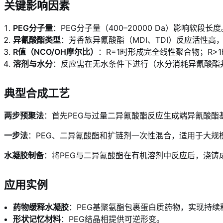
关键影响因素
PEG分子量
：PEG分子量（400–20000 Da）影响
异氰酸酯类型
：芳香族异氰酸酯（MDI、TDI）反应活性高
R值（NCO/OH摩尔比）
：R=1时形成完全线性聚合物；R
溶剂与水分
：反应需在无水条件下进行（水分消耗异氰酸酯并
典型合成工艺
两步预聚法
：首先PEG与过量二异氰酸酯反应生成端异氰酸酯
一步法
：PEG、二异氰酸酯和扩链剂一次性混合，适用于大规
水凝胶制备
：将PEG与二异氰酸酯在有机溶剂中反应后，浇铸
应用实例
药物缓释水凝胶
：PEG基聚氨酯包裹蛋白质药物，实现持续
形状记忆材料
：PEG结晶相提供可逆形变。