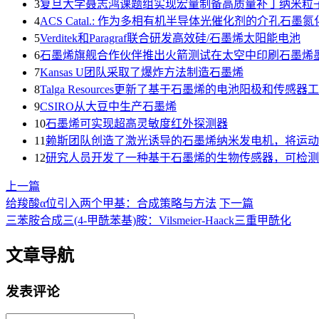
3
复旦大学聂志鸿课题组实现宏量制备高质量补丁纳米粒
4
ACS Catal.: 作为多相有机半导体光催化剂的介孔石墨氮化碳和
5
Verditek和Paragraf联合研发高效硅/石墨烯太阳能电池
6
石墨烯旗舰合作伙伴推出火箭测试在太空中印刷石墨烯
7
Kansas U团队采取了爆炸方法制造石墨烯
8
Talga Resources更新了基于石墨烯的电池阳极和传感器
9
CSIRO从大豆中生产石墨烯
10
石墨烯可实现超高灵敏度红外探测器
11
赖斯团队创造了激光诱导的石墨烯纳米发电机，将运动
12
研究人员开发了一种基于石墨烯的生物传感器，可检测
上一篇
给羧酸α位引入两个甲基：合成策略与方法
下一篇
三苯胺合成三(4-甲酰苯基)胺：Vilsmeier-Haack三重甲酰化
文章导航
发表评论