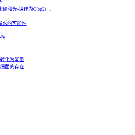
子
光-镍作为C(sp2) ...
墨水的可能性
工作
转化为能量
细菌的存在