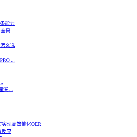
条能力
用全景
学怎么选
 ...
.
 ...
F实现高效催化OER
还原反应