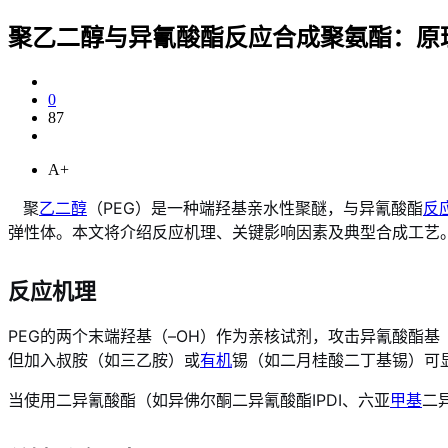
聚乙二醇与异氰酸酯反应合成聚氨酯：原
0
87
A+
聚
乙二醇
（PEG）是一种端羟基亲水性聚醚，与异氰酸酯
反
弹性体。本文将介绍反应机理、关键影响因素及典型合成工艺
反应机理
PEG的两个末端羟基（–OH）作为亲核试剂，攻击异氰酸酯基（
但加入叔胺（如三乙胺）或
有机
锡（如二月桂酸二丁基锡）可
当使用二异氰酸酯（如异佛尔酮二异氰酸酯IPDI、六亚
甲基
二