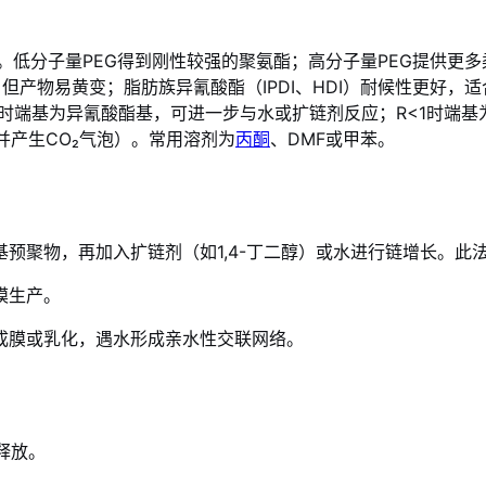
软段长度。低分子量PEG得到刚性较强的聚氨酯；高分子量PEG提
，但产物易黄变；脂肪族异氰酸酯（IPDI、HDI）耐候性更好，
>1时端基为异氰酸酯基，可进一步与水或扩链剂反应；R<1时端基
产生CO₂气泡）。常用溶剂为
丙酮
、DMF或甲苯。
基预聚物，再加入扩链剂（如1,4-丁二醇）或水进行链增长。此
模生产。
成膜或乳化，遇水形成亲水性交联网络。
释放。