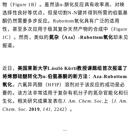
物（Figure 1B）。虽然该α-肼化反应具有收率高、对映
选择性良好等优点，但是切割N-N键并得到所需的伯氨基
酮仍然需要多步反应。Rubottom氧化具有广泛的适用
性，甚至多次应用于极其复杂天然产物的合成中（Figure
1C）。然而，类似的
氮杂（
Aza
）-
Rubottom
氧化
却未见
报道。
近日，
美国
莱斯大学
László Kürti
教授课题组首次报道了
将烯醇硅醚转化为
α-
伯
氨基酮的新方法：
Aza-Rubottom
氧化
。六氟异丙醇（HFIP）溶剂对于该反应的成功是必
要的。该方法非常适用于复杂有机分子的氮杂官能化和衍
生化。相关研究成果发表在
J. Am. Chem. Soc.
上（
J. Am.
Chem. Soc
.
2019
,
141
, 2242）。