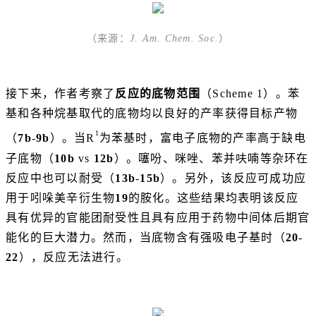
（来源：
J. Am. Chem. Soc.
）
接下来，作者考察了
反应的底物范围
（Scheme 1）。苯
基和各种烷基取代的底物均以良好的产率获得目标产物
1
（
7b
-
9b
）。当R
为苯基时，富电子底物的产率高于缺电
子底物（
10b
vs
12b
）。噻吩、咪唑、苯并呋喃等杂环在
反应中也可以耐受（
13b
-
15b
）。另外，该反应可成功应
用于吲哚美辛衍生物
19
的胺化。这些结果均表明该反应
具有优异的官能团耐受性且具有应用于药物中间体后期官
能化的巨大潜力。然而，当底物含有强吸电子基时（
20
-
22
），反应无法进行。