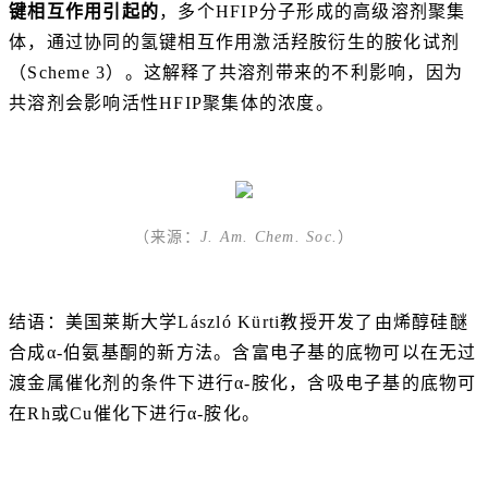
键相互作用引起的
，多个HFIP分子形成的高级溶剂聚集
体，通过协同的氢键相互作用激活羟胺衍生的胺化试剂
（Scheme 3）。这解释了共溶剂带来的不利影响，因为
共溶剂会影响活性HFIP聚集体的浓度。
（来源：
J. Am. Chem. Soc.
）
结语：美国莱斯大学László Kürti教授开发了由烯醇硅醚
合成α-伯氨基酮的新方法。含富电子基的底物可以在无过
渡金属催化剂的条件下进行α-胺化，含吸电子基的底物可
在Rh或Cu催化下进行α-胺化。