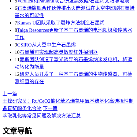
5
Verditek和Paragraf联合研发高效硅/石墨烯太阳能电池
6
石墨烯旗舰合作伙伴推出火箭测试在太空中印刷石墨烯
墨水的可能性
7
Kansas U团队采取了爆炸方法制造石墨烯
8
Talga Resources更新了基于石墨烯的电池阳极和传感器
工作
9
CSIRO从大豆中生产石墨烯
10
石墨烯可实现超高灵敏度红外探测器
11
赖斯团队创造了激光诱导的石墨烯纳米发电机，将运
动转化为能量
12
研究人员开发了一种基于石墨烯的生物传感器，可检
测细菌的存在
上一篇
王峰研究员：Ru/CeO2催化苯乙烯氢甲氧基羰基化高选择性制
备直链酯类化合物
下一篇
萃取乳化等常见问题及解决方法汇总
文章导航