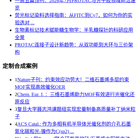
一周五篇顶刊：2026年7月PROTAC与分子胶领域前沿速
览
荧光标记染料选择指南：从FITC到Cy7，如何为你的实
验选对 ...
生物素标记技术赋能糖生物学：半乳糖探针的科研应用
全景
PROTAC连接子设计新趋势：从双功能到大环与三价架
构
定制合成案例
1
Nature子刊：约束效应功劳大！二维石墨烯多层约束
MOF实现高效催化OER
2
Chem. Eur. J. ：三维石墨烯助力MOF有效进行光催化还
原反应
3
复旦大学聂志鸿课题组实现宏量制备高质量补丁纳米粒
子
4
ACS Catal.: 作为多相有机半导体光催化剂的介孔石墨
氮化碳和光-镍作为C(sp2) ...