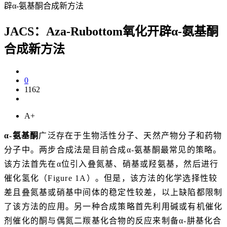
辟α-氨基酮合成新方法
JACS：Aza-Rubottom氧化开辟α-氨基酮
合成新方法
0
1162
A+
α-
氨基酮
广泛存在于生物活性分子、天然产物分子和药物
分子中。两步合成法是目前合成α-氨基酮最常见的策略。
该方法首先在α位引入叠氮基、硝基或羟氨基，然后进行
催化氢化（Figure 1A）。但是，该方法的化学选择性较
差且叠氮基或硝基中间体的稳定性较差，以上缺陷都限制
了该方法的应用。另一种合成策略首先利用碱或有机催化
剂催化的酮与偶氮二羰基化合物的反应来制备α-肼基化合