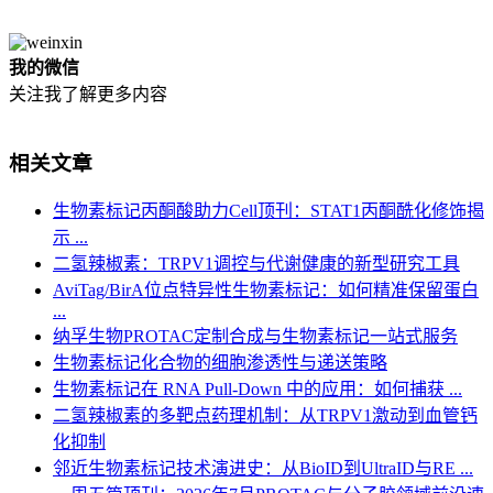
我的微信
关注我了解更多内容
相关文章
生物素标记丙酮酸助力Cell顶刊：STAT1丙酮酰化修饰揭
示 ...
二氢辣椒素：TRPV1调控与代谢健康的新型研究工具
AviTag/BirA位点特异性生物素标记：如何精准保留蛋白
...
纳孚生物PROTAC定制合成与生物素标记一站式服务
生物素标记化合物的细胞渗透性与递送策略
生物素标记在 RNA Pull-Down 中的应用：如何捕获 ...
二氢辣椒素的多靶点药理机制：从TRPV1激动到血管钙
化抑制
邻近生物素标记技术演进史：从BioID到UltraID与RE ...