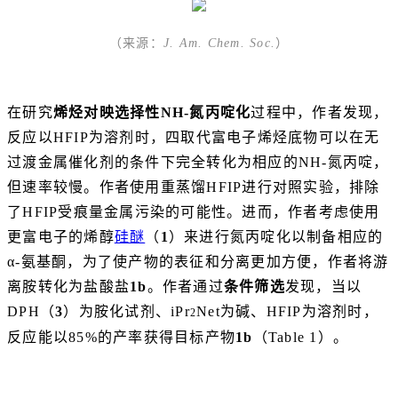
（来源：
J. Am. Chem. Soc.
）
在研究
烯烃对映选择性NH-氮丙啶化
过程中，作者发现，
反应以HFIP为溶剂时，四取代富电子烯烃底物可以在无
过渡金属催化剂的条件下完全转化为相应的NH-氮丙啶，
但速率较慢。作者使用重蒸馏HFIP进行对照实验，排除
了HFIP受痕量金属污染的可能性。进而，作者考虑使用
更富电子的烯醇
硅醚
（
1
）来进行氮丙啶化以制备相应的
α-氨基酮，为了使产物的表征和分离更加方便，作者将游
离胺转化为盐酸盐
1b
。作者通过
条件筛选
发现，当以
DPH（
3
）为胺化试剂、iPr
Net为碱、HFIP为溶剂时，
2
反应能以85%的产率获得目标产物
1b
（Table 1）。